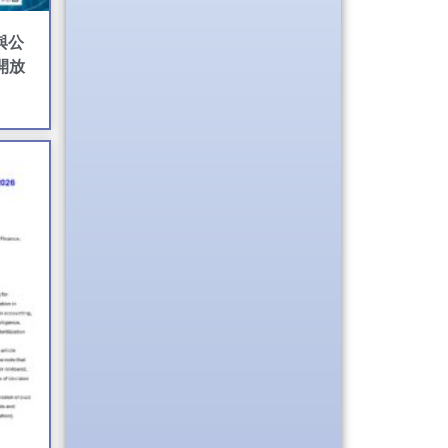
科與公
開放