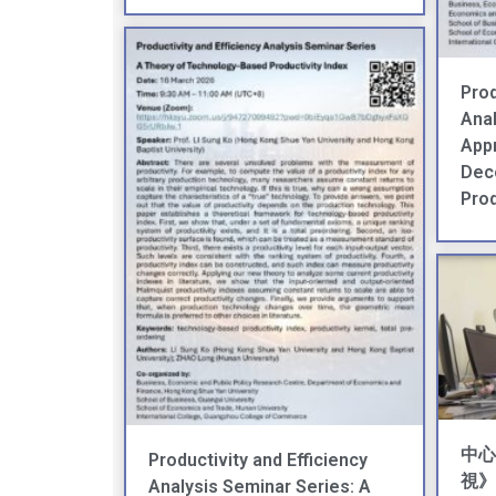
Prod
Anal
Appr
Dec
Prod
中心
Productivity and Efficiency
視》
Analysis Seminar Series: A