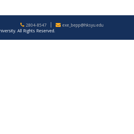
2804-8547
exe_bepp@hksyu.edu
ersity. All Rights Reserved.