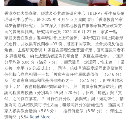
香港樹仁大學商業、經濟及公共政策研究中心（BEPP）受生命及倫
理研究中心委託，於 2025 年 4 月至 5 月期間進行「香港教會的家
庭友善措施研究」，旨在深入了解本地教會在推動家庭友善政策方
面的實況與挑戰。研究結果已於 2025 年 6 月 27 日「家多一點——
家庭友善在教會」週年研討會上正式發佈。 本研究採用網上問卷形
式進行，共收集有效問卷 403 份，涵蓋不同宗派、堂會規模及信徒
角色。 主要研究發現 1. 家庭友善理念受普遍肯定，但高度認同者不
多 調查發現，約七成受訪者認為其堂會是「家庭友善教會」，但評
分平均為 5.06 分（滿分 7 分），顯示雖具一定認同，惟未達「非常
友善」水平（6 分或以上）。 同時，信徒普遍高度認同家庭價值與
信仰核心息息相關——如「教會有責任推廣家庭價值」（6.16 分）
及「促進家庭關係和諧是信仰核心之一」（6.15 分），但在具體承
擔上，如「教會應協助維繫家庭生活」與「提供家庭友善環境」的
認同程度則較低（分別為 5.69 與 5.70 分），反映「應然」與「實
然」之間存在落差。 2. 可行性評分以「參與式」與「短期彈性」措
施為高 在具體政策可行性方面，獲最高評分的措施包括： 邀請同工
家人參與教會活動（5.86 分）； 推行侍產假（5.58 分）； 彈性上
班時間（5.54
Read More …