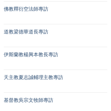
佛教釋衍空法師專訪
道教梁德華道長專訪
伊斯蘭教楊興本教長專訪
天主教夏志誠輔理主教專訪
基督教吳宗文牧師專訪