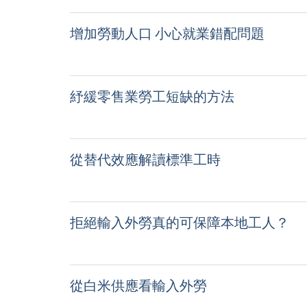
增加勞動人口 小心就業錯配問題
紓緩零售業勞工短缺的方法
從替代效應解讀標準工時
拒絕輸入外勞真的可保障本地工人？
從白米供應看輸入外勞