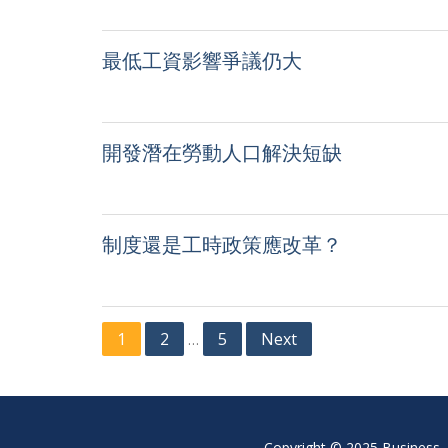
最低工資影響爭議仍大
開發潛在勞動人口解決短缺
制度還是工時政策應改革？
Posts
1
2
5
Next
…
navigation
Copyright © 2025 Business, 