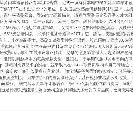
教育及青年組織合作，完成一項有關本地中學生對職業專才教育（Vocational an
次研究旨在了解VPET在學生心目中的定位，以及這些觀感如何影響其升學選擇
會、青年事務委員會、香港內地經貿協會、職專教育委員會及香港人才大
04份有效問卷，當中八成以上為中五學生。研究結果於2025年8月4日記
17.6%表示「清楚知道其內容」，另有34.3%從未聽聞相關詞語，反映普
。55%受訪者同意「成績較差才會選擇VPET」這一說法，突顯相關教育
主，其次為副學士、高級文憑及銜接學位課程。與此同時，僅有9.8%學生
學決策重視興趣與前景 學生在高中選科及大專升學時普遍以個人興趣及未來
影響 研究顯示，學生在選擇升學路徑時，父母的意見影響最大，超過學校老
： 推行以興趣為本的職業規劃支援：建議在中學早期實施以興趣導向的
ApL課程與業界需求的對接，並爭取其在DSE中取得與學術科目同等地位
的社會定位，並引入更多行業參與。 強化與高等教育的銜接機制：容許完
術員認證制度、與業界合作的實習訓練安排，以及稅務或培訓激勵政策。 
方向接軌。 研究揭示職業專才教育在中學生中的認知度仍有待提高，並顯
透過具體政策建議，為香港構建更具彈性及多元的教育生態，發揮職專教育