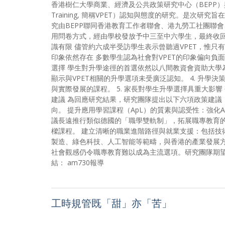
香港樹仁大學商業、經濟及公共政策研究中心（BEPP）與多個本地
Training, 簡稱VPET）認知與態度的研究。是
究由BEPP聯同香港教育工作者聯會、港九勞工社團聯
用問卷方式，經由學校發放予中三至中六學生，最終收回2
識有限 儘管約六成半受訪學生表示曾聽過VPET，惟只有
印象依然存在 多數學生認為社會對VPET的印象偏向負面
選擇 學生對升學途徑的首選依然以八間教資會資助大學為
顯示與VPET相關的升學選項未受廣泛認知。 4. 升
與實際發展的課程。 5. 家長對學生升學選擇具重大
建議 為回應研究結果，研究團隊提出以下六項政策建議
向。 提升應用學習課程（ApL）的質素與認受性：強化
議長遠推行類似德國的「職學雙軌制」，拓展職專教育
樑課程。 建立清晰的職業進階路徑與就業支援：包括技
製造、綠色科技、人工智能等範疇，與香港的產業發展
社會觀感仍令職專教育難以成為主流選項。研究團隊期望
結： am730報導
工時規管既「甜」亦「苦」