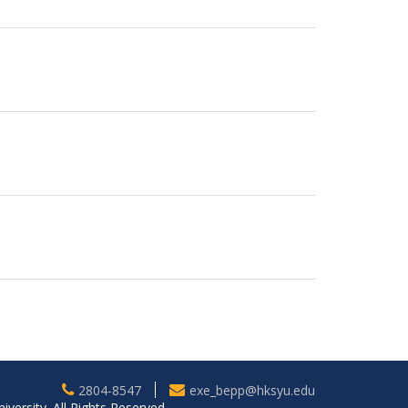
2804-8547
exe_bepp@hksyu.edu
ersity. All Rights Reserved.