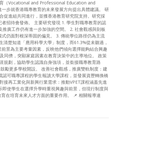
d Professional Education and
，並進一步就香港職專教育的未來發展方向提出具體建議。 研
融合促進組共同進行，並獲香港教育研究院支持。研究採
者招待會發佈。 主要研究發現 1. 學生對職專教育的認
及推廣工作仍有進一步加強的空間。 2. 社會觀感與刻板
模式仍面對根深蒂固的偏見。 3. 傳統學位路徑仍為主流
清楚知道「應用科學大學」制度，而61.3%從未聽過，
職業前景為主要考量因素，反映他們傾向選擇能夠結合興趣
師及同儕，突顯家庭因素在教育決策中的主導地位。 政策
職涯規劃，協助學生認識自身強項，並銜接職專教育路
，鼓勵更多學校開設。 改善社會觀感，推廣雙軌制度：建
成認可職專課程的學生報讀大學課程，並發展資歷轉換橋
對接再工業化與新興行業需求：推動VPET課程涵蓋先進
示即使學生在選擇升學時重視興趣與前景，但現行制度與
在培育未來人才方面的重要作用。 📌 相關報導連