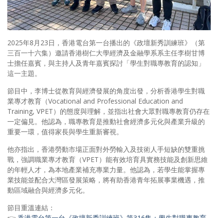
2025年8月23日，香港電台第一台播出的《政壇新秀訓練班》（第
三百一十六集）邀請香港樹仁大學經濟及金融學系系主任李樹甘博
士擔任嘉賓，與主持人及青年嘉賓探討「學生對職專教育的認知」
這一主題。
節目中，李博士從教育與經濟發展的角度出發，分析香港學生對職
業專才教育（Vocational and Professional Education and
Training, VPET）的態度與理解，並指出社會大眾對職專教育仍存在
一定偏見。他認為，職專教育是推動社會經濟多元化與產業升級的
重要一環，值得家長與學生重新審視。
他亦指出，香港勞動市場正面對外勞輸入及技術人手短缺的雙重挑
戰，強調職業專才教育（VPET）能有效培育具實務技能及創新思維
的年輕人才，為本地產業補充專業力量。他認為，若學生能掌握專
業技能並配合大灣區發展策略，將有助香港青年拓展事業機遇，推
動區域融合與經濟多元化。
節目重溫連結：
👉
香港電台第一台《政壇新秀訓練班》第316集：學生對職專教育