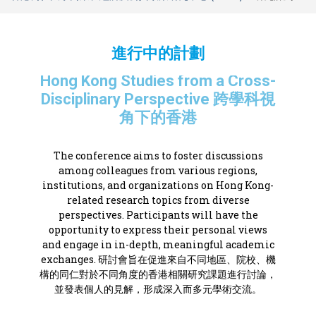
進行中的計劃
Hong Kong Studies from a Cross-
Disciplinary Perspective 跨學科視
角下的香港
The conference aims to foster discussions
among colleagues from various regions,
institutions, and organizations on Hong Kong-
related research topics from diverse
perspectives. Participants will have the
opportunity to express their personal views
and engage in in-depth, meaningful academic
exchanges. 研討會旨在促進來自不同地區、院校、機
構的同仁對於不同角度的香港相關研究課題進行討論，
並發表個人的見解，形成深入而多元學術交流。